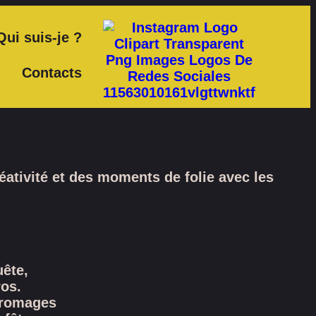
Qui suis-je ?
Contacts
réativité et des moments de folie avec les
ête,
os.
fromages